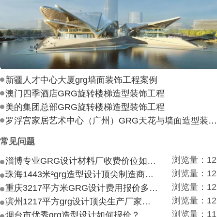
新疆人才中心大厦grg墙面装饰工程案例
澳门四季酒店GRG旋转楼梯造型装饰工程
美的集团总部GRG旋转楼梯造型装饰工程
罗浮宫家居艺术中心（广州）GRG天花与墙面造型装饰工
常见问题
浏览量：12
淄博专业GRG设计材料厂收费价位如何？
浏览量：12
珠海1443米²grg造型设计顶尖制造商付费付费多少？
浏览量：12
重庆3217平方米GRG设计费用报价多少？
浏览量：12
滨州1217平方grg设计顶尖生产厂家价目如何？
浏览量：11
烟台市优秀grg造型设计如何报价？