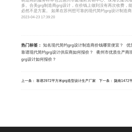
制造商的服务样本包含惠州华庭瑞府营销中心、珠海长隆5D
多。合美grg制造商grg设计，在价钱上做到没有再次收费，
必然不是方案。 如果在苏州想可靠的现代简约grg设计制造商
2023-04-23 17:39:20
热门标签：
知名现代简约grg设计制造商价钱哪里便宜？
优
靠谱现代简约grg设计供应商如何报价？
衢州市优质生产商现
grg设计如何报价？
上一条：
靠谱2972平方米grg造型设计生产厂家
下一条：
陇南147
价格哪里便...
厂家报价收...