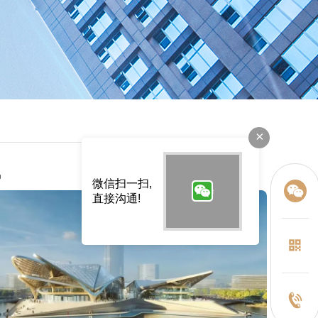
×
讯
微信扫一扫,
直接沟通!