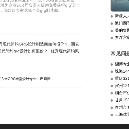
影院等知名商业公司，设计风格更是数目繁
能够为企业或公司负责人提供免费获得grg设计
，我建议大家选择合美grg制造商。
新疆人
澳门四
美的集
罗浮宫
秀现代简约GRG设计制造商如何报价？
西安
代简约grg设计如何报价？
优秀现代简约风
常见问
淄博专
重庆3
2平方米GRG造型设计专业生产
返回
滨州12
烟台市
甘肃15
泰州市
上海优