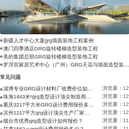
新疆人才中心大厦grg墙面装饰工程案例
澳门四季酒店GRG旋转楼梯造型装饰工程
美的集团总部GRG旋转楼梯造型装饰工程
罗浮宫家居艺术中心（广州）GRG天花与墙面造型装饰工
常见问题
浏览量：12
淄博专业GRG设计材料厂收费价位如何？
浏览量：12
珠海1443米²grg造型设计顶尖制造商付费付费多少？
浏览量：12
重庆3217平方米GRG设计费用报价多少？
浏览量：12
滨州1217平方grg设计顶尖生产厂家价目如何？
浏览量：11
烟台市优秀grg造型设计如何报价？
浏览量：11
甘肃1562㎡grg设计费用报价多少？