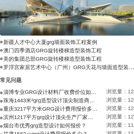
新疆人才中心大厦grg墙面装饰工程案例
澳门四季酒店GRG旋转楼梯造型装饰工程
美的集团总部GRG旋转楼梯造型装饰工程
罗浮宫家居艺术中心（广州）GRG天花与墙面造型装饰工
常见问题
浏览量：12
淄博专业GRG设计材料厂收费价位如何？
浏览量：12
珠海1443米²grg造型设计顶尖制造商付费付费多少？
浏览量：12
重庆3217平方米GRG设计费用报价多少？
浏览量：12
滨州1217平方grg设计顶尖生产厂家价目如何？
浏览量：11
烟台市优秀grg造型设计如何报价？
浏览量：11
甘肃1562㎡grg设计费用报价多少？