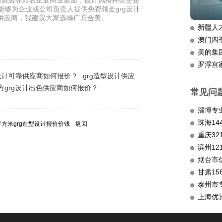
为酒店等知名企业商业集团，设计风格种类更是
能够为企业或公司负责人提供免费领走grg设计
设计供应商，我建议大家选择广东合美。
新疆人
澳门四
美的集
罗浮宫
RG设计可靠供应商如何报价？
grg造型设计供应
平方grg设计出色供应商如何报价？
常见问
淄博专
平方米grg造型设计报价价钱
返回
重庆3
滨州12
烟台市
甘肃15
泰州市
上海优