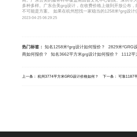
商。广东合美的服务样本覆盖南昌县文化中心剧院、深圳华
多种多样。广东合美grg设计，在收费价格上做到开放公布，
不可能是方案。 如果在杭州想找一家稳当的1258米²grg
2023-04-25 06:29:25
热门标签：
知名1258米²grg设计如何报价？
2829米²G
商如何报价？
知名3662平方米grg设计如何报价？
1112
上一条：
杭州3774平方米GRG设计价格如何？
下一条：
可靠1187
付费价钱多...