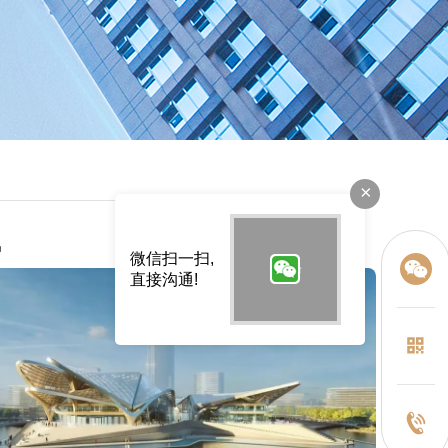
×
讯
微信扫一扫,
直接沟通!