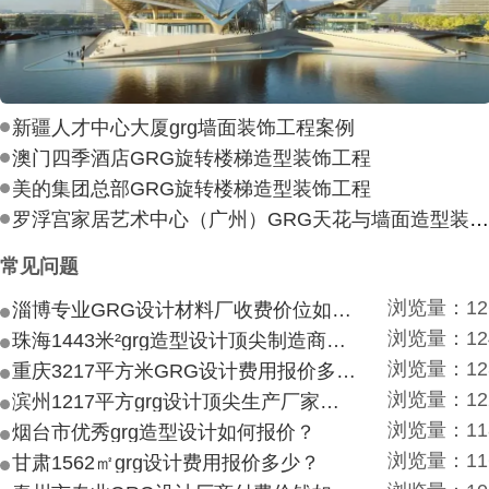
新疆人才中心大厦grg墙面装饰工程案例
澳门四季酒店GRG旋转楼梯造型装饰工程
美的集团总部GRG旋转楼梯造型装饰工程
罗浮宫家居艺术中心（广州）GRG天花与墙面造型装饰工
常见问题
浏览量：12
淄博专业GRG设计材料厂收费价位如何？
浏览量：12
珠海1443米²grg造型设计顶尖制造商付费付费多少？
浏览量：12
重庆3217平方米GRG设计费用报价多少？
浏览量：12
滨州1217平方grg设计顶尖生产厂家价目如何？
浏览量：11
烟台市优秀grg造型设计如何报价？
浏览量：11
甘肃1562㎡grg设计费用报价多少？