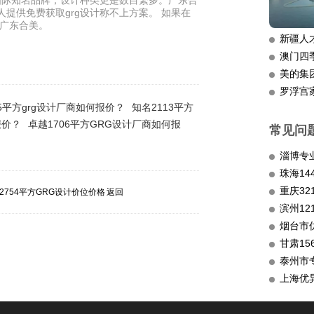
国际知名品牌，设计种类更是数目繁多。广东合
提供免费获取grg设计称不上方案。 如果在
择广东合美。
新疆人
澳门四
美的集
罗浮宫
85平方grg设计厂商如何报价？
知名2113平方
报价？
卓越1706平方GRG设计厂商如何报
常见问
淄博专
重庆3
2754平方GRG设计价位价格
返回
滨州12
烟台市
甘肃15
泰州市
上海优