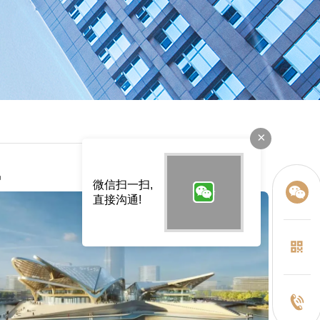
×
讯
微信扫一扫,
直接沟通!