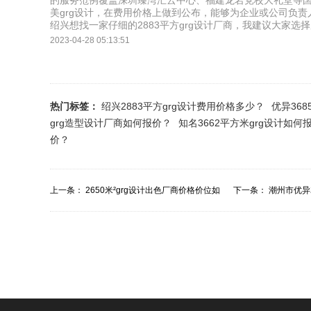
的服务范例覆盖深圳臻湾汇云中心、福建龙岩党校大礼堂等
美grg设计，在费用价格上做到公布，能够为企业或公司负责人
绍兴想找一家仔细的2883平方grg设计厂商，我建议大家选
2023-04-28 05:13:51
热门标签：
绍兴2883平方grg设计费用价格多少？
优异36
grg造型设计厂商如何报价？
知名3662平方米grg设计如何
价？
上一条：
2650米²grg设计出色厂商价格价位如
下一条：
潮州市优异
何？
哪里便宜？