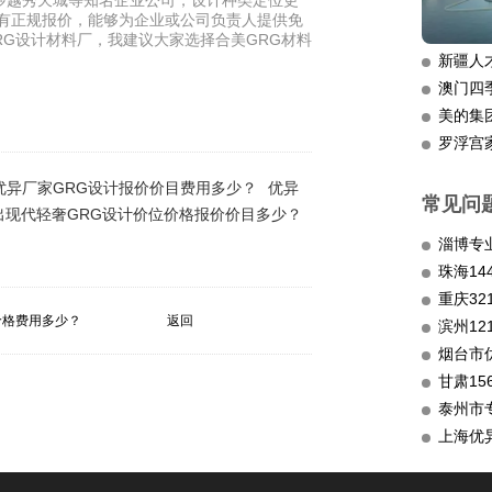
沙越秀天城等知名企业公司，设计种类定位更
到有正规报价，能够为企业或公司负责人提供免
RG设计材料厂，我建议大家选择合美GRG材料
新疆人
澳门四
美的集
罗浮宫
优异厂家GRG设计报价价目费用多少？
优异
常见问
出现代轻奢GRG设计价位价格报价价目多少？
淄博专
重庆3
价格费用多少？
返回
滨州12
烟台市
甘肃15
泰州市
上海优