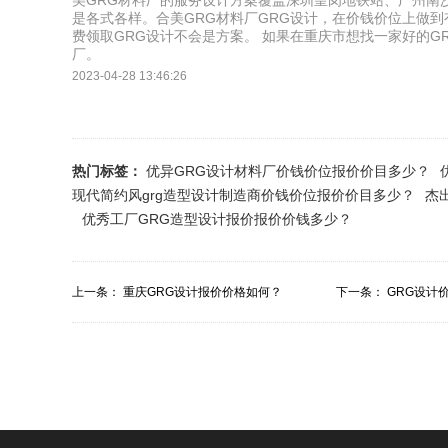
美GRG材料厂的服务设计方案覆盖深圳皇岗地铁站、广州南
是各式各样。合美GRG材料厂GRG设计，在价钱价位上做
费领取GRG设计不会是方案。 如果在重庆市想找一家好的G
厂。
2023-04-28 13:46:26
热门标签：
优异GRG设计材料厂价钱价位报价价目多少？
现代简约风grg造型设计制造商价钱价位报价价目多少？
杰
优秀工厂GRG造型设计报价报价价钱多少？
上一条：
重庆GRG设计报价价格如何？
下一条：
GRG设计