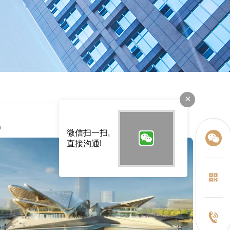
×
讯
微信扫一扫,
直接沟通!