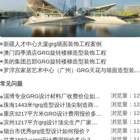
新疆人才中心大厦grg墙面装饰工程案例
澳门四季酒店GRG旋转楼梯造型装饰工程
美的集团总部GRG旋转楼梯造型装饰工程
罗浮宫家居艺术中心（广州）GRG天花与墙面造型装饰工
常见问题
浏览量：12
淄博专业GRG设计材料厂收费价位如何？
浏览量：12
珠海1443米²grg造型设计顶尖制造商付费付费多少？
浏览量：12
重庆3217平方米GRG设计费用报价多少？
浏览量：12
滨州1217平方grg设计顶尖生产厂家价目如何？
浏览量：11
烟台市优秀grg造型设计如何报价？
浏览量：11
甘肃1562㎡grg设计费用报价多少？