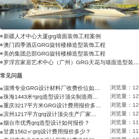
新疆人才中心大厦grg墙面装饰工程案例
澳门四季酒店GRG旋转楼梯造型装饰工程
美的集团总部GRG旋转楼梯造型装饰工程
罗浮宫家居艺术中心（广州）GRG天花与墙面造型装饰工
常见问题
浏览量：12
淄博专业GRG设计材料厂收费价位如何？
浏览量：12
珠海1443米²grg造型设计顶尖制造商付费付费多少？
浏览量：12
重庆3217平方米GRG设计费用报价多少？
浏览量：12
滨州1217平方grg设计顶尖生产厂家价目如何？
浏览量：11
烟台市优秀grg造型设计如何报价？
浏览量：11
甘肃1562㎡grg设计费用报价多少？