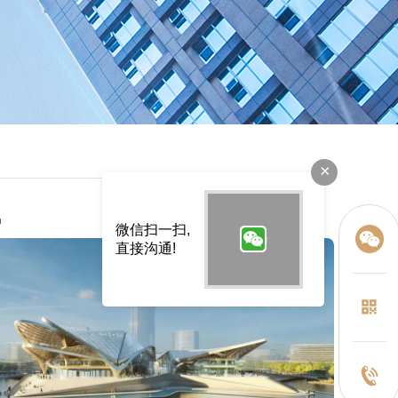
×
讯
微信扫一扫,
直接沟通!