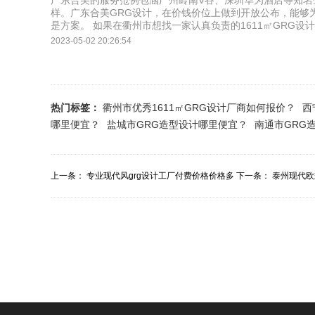
广东合美的服务范例包涵广州岭南V谷、深圳华为酒店等知名
样。广东合美GRG设计，在价钱价位上做到开放公布，能够
是方案。 如果在衢州市想找一家认真负责的1611㎡GRG
2023-05-02 20:26:54
热门标签：
衢州市优秀1611㎡GRG设计厂商如何报价？
西
哪里便宜？
盐城市GRG造型设计哪里便宜？
南通市GRG
上一条：
专业现代风grg设计工厂付费价格价格多
下一条：
泰州现代欧
少？