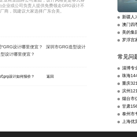
企业商业品牌公司集团，设计风格更是各式各
为企业或公司负责人提供免费领走GRG设计不
设计厂商，我建议大家选择广东合美。
新疆人
澳门四
美的集
罗浮宫
宁GRG设计哪里便宜？
深圳市GRG造型设计
造型设计哪里便宜？
常见问
淄博专
式grg设计如何报价？
返回
重庆3
滨州12
烟台市
甘肃15
泰州市
上海优