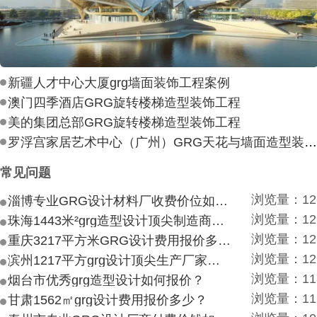
新疆人才中心大厦grg墙面装饰工程案例
澳门四季酒店GRG旋转楼梯造型装饰工程
美的集团总部GRG旋转楼梯造型装饰工程
罗浮宫家居艺术中心（广州）GRG天花与墙面造型装饰工
常见问题
浏览量：12
淄博专业GRG设计材料厂收费价位如何？
浏览量：12
珠海1443米²grg造型设计顶尖制造商付费付费多少？
浏览量：12
重庆3217平方米GRG设计费用报价多少？
浏览量：12
滨州1217平方grg设计顶尖生产厂家价目如何？
浏览量：11
烟台市优秀grg造型设计如何报价？
浏览量：11
甘肃1562㎡grg设计费用报价多少？