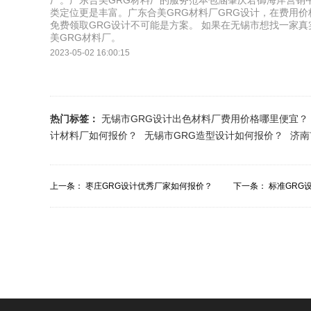
厂。广东合美GRG材料厂的服务范本包涵肇庆君御海岸营销
类定位更是丰富。广东合美GRG材料厂GRG设计，在费用
免费领取GRG设计不可能是方案。 如果在无锡市想找一家真
美GRG材料厂。
2023-05-02 16:00:15
热门标签：
无锡市GRG设计出色材料厂费用价格哪里便宜？
计材料厂如何报价？
无锡市GRG造型设计如何报价？
济南
上一条：
枣庄GRG设计优秀厂家如何报价？
下一条：
标准GRG