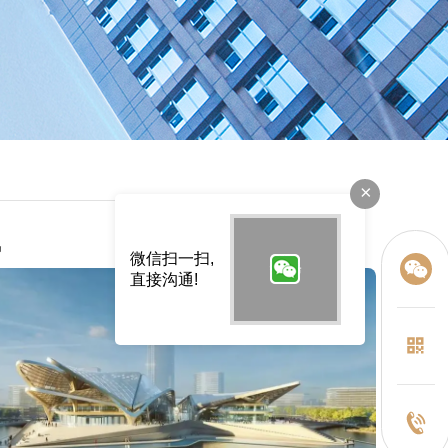
×
讯
微信扫一扫,
直接沟通!