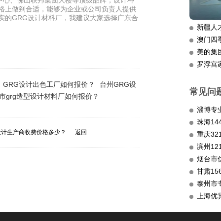
中心、佛山联邦集团大楼等顶级品牌，设计种
价格上做到合适，能够为企业或公司负责人提供
实的GRG设计材料厂，我建议大家选择广东合
新疆人
澳门四
美的集
罗浮宫
GRG设计出色工厂如何报价？
台州GRG设
常见问
市grg造型设计材料厂如何报价？
淄博专
设计生产商收费价格多少？
返回
重庆3
滨州12
烟台市
甘肃15
泰州市
上海优