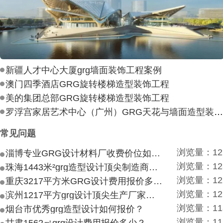
新疆人才中心大厦grg墙面装饰工程案例
澳门四季酒店GRG旋转楼梯造型装饰工程
美的集团总部GRG旋转楼梯造型装饰工程
罗浮宫家居艺术中心（广州）GRG天花与墙面造型装饰工
常见问题
浏览量：12
淄博专业GRG设计材料厂收费价位如何？
浏览量：12
珠海1443米²grg造型设计顶尖制造商付费付费多少？
浏览量：12
重庆3217平方米GRG设计费用报价多少？
浏览量：12
滨州1217平方grg设计顶尖生产厂家价目如何？
浏览量：11
烟台市优秀grg造型设计如何报价？
浏览量：11
甘肃1562㎡grg设计费用报价多少？