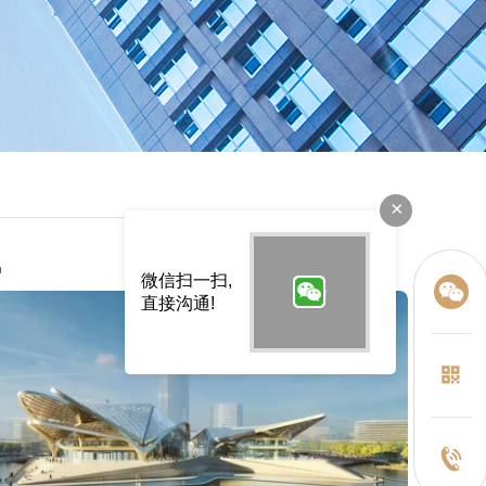
×
讯
微信扫一扫,
直接沟通!