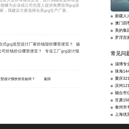
浮山名人会所等领先企业，设计风格更是种类繁
，能够为企业或公司负责人提供免费咨询grg设
家，我建议大家选择合美grg生产厂家。
新疆人
澳门四
美的集
罗浮宫
欧式grg造型设计厂家价钱报价哪里便宜？
扬
公司价钱价位哪里便宜？
专业工厂grg设计报
常见问
淄博专
重庆3
造型设计报价价目如何？
返回
滨州12
烟台市
甘肃15
泰州市
上海优