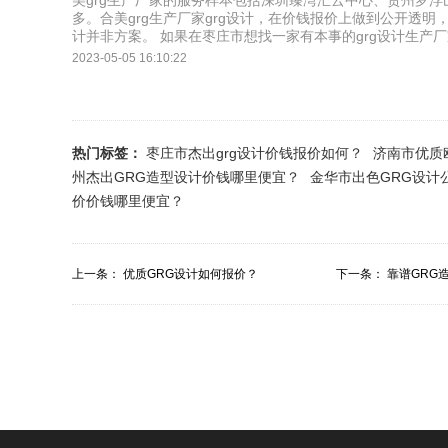
美grg生产厂家的服务样本包括深圳臻湾汇云中心、贵州罗
多。合美grg生产厂家grg设计，在价钱报价上做到公开透明
计并非方案。 如果在枣庄市想找一家有本事的grg设计生产厂
2023-05-05 16:10:22
热门标签：
枣庄市杰出grg设计价钱报价如何？
济南市优质
州杰出GRG造型设计价钱哪里便宜？
金华市出色GRG设计
价价钱哪里便宜？
上一条：
优质GRG设计如何报价？
下一条：
靠谱GRG