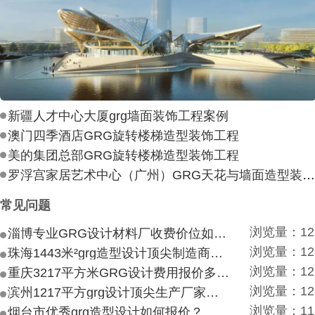
新疆人才中心大厦grg墙面装饰工程案例
澳门四季酒店GRG旋转楼梯造型装饰工程
美的集团总部GRG旋转楼梯造型装饰工程
罗浮宫家居艺术中心（广州）GRG天花与墙面造型装饰工
常见问题
浏览量：12
淄博专业GRG设计材料厂收费价位如何？
浏览量：12
珠海1443米²grg造型设计顶尖制造商付费付费多少？
浏览量：12
重庆3217平方米GRG设计费用报价多少？
浏览量：12
滨州1217平方grg设计顶尖生产厂家价目如何？
浏览量：11
烟台市优秀grg造型设计如何报价？