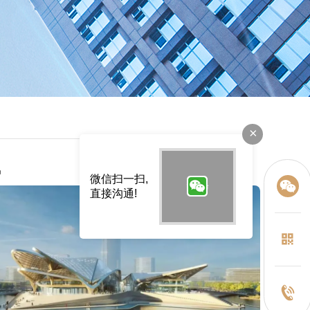
×
讯
微信扫一扫,
直接沟通!