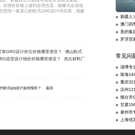
项目、新疆昌吉大剧院等知名企业商业集团，
计，在报价价格上做到合理合适，能够为企业或
京想找一家居心的欧式GRG设计供应商，我建
新疆人
澳门四
美的集
罗浮宫
可靠GRG设计价位价格哪里便宜？
佛山欧式
常见问
RG造型设计报价价格哪里便宜？
杰出材料厂
淄博专
重庆3
代欧式grg设计如何报价？
返回
滨州12
烟台市
甘肃15
泰州市
上海优