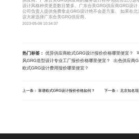
供应商。广东合美GRG供应商的服务设计样本包括台山万达
设计风格种类更是数目繁多。广东合美GRG供应商GRG设
公司负责人提供免费拿走GRG设计绝不会是方案。 如果在北
议大家选择广东合美GRG供应商。
2023-05-08 10:34:37
热门标签：
优异供应商欧式GRG设计报价价格哪里便宜？
风GRG造型设计专业工厂报价价格哪里便宜？
出色供应商G
欧式GRG设计费用报价哪里便宜？
上一条：
靠谱欧式GRG设计报价价格如何？
下一条：
北京知名现