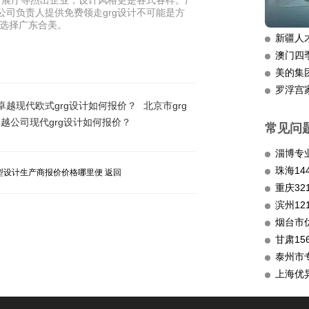
司展厅等杰出企业，设计风格更是各式各样。广
公司负责人提供免费领走grg设计不可能是方
家选择广东合美。
新疆人
澳门四
美的集
罗浮宫
卓越现代欧式grg设计如何报价？
北京市grg
越公司现代grg设计如何报价？
常见问
淄博专
造型设计生产商报价价格哪里便
返回
重庆3
滨州12
烟台市
甘肃15
泰州市
上海优