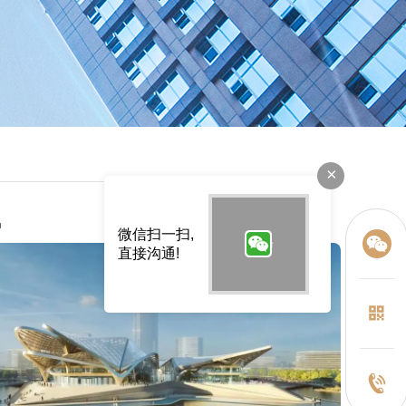
×
讯
微信扫一扫,
直接沟通!