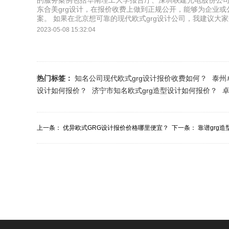
的服务案例包括华南理工大学报告厅、深圳联建光电股份公
东合美grg设计，在报价收费上做到正规公开，能够为企业或
案。 如果在北京想可靠的现代欧式grg设计公司，我建议大
2023-05-08 15:32:04
热门标签：
知名公司现代欧式grg设计报价收费如何？
泰州
设计如何报价？
济宁市知名欧式grg造型设计如何报价？
卓
上一条：
优异欧式GRG设计报价价格哪里便宜？
下一条：
靠谱grg
宜？