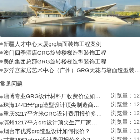
新疆人才中心大厦grg墙面装饰工程案例
澳门四季酒店GRG旋转楼梯造型装饰工程
美的集团总部GRG旋转楼梯造型装饰工程
罗浮宫家居艺术中心（广州）GRG天花与墙面造型装饰工
常见问题
浏览量：12
淄博专业GRG设计材料厂收费价位如何？
浏览量：12
珠海1443米²grg造型设计顶尖制造商付费付费多少？
浏览量：12
重庆3217平方米GRG设计费用报价多少？
浏览量：12
滨州1217平方grg设计顶尖生产厂家价目如何？
浏览量：11
烟台市优秀grg造型设计如何报价？
浏览量：11
甘肃1562㎡grg设计费用报价多少？