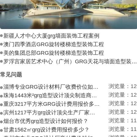
新疆人才中心大厦grg墙面装饰工程案例
澳门四季酒店GRG旋转楼梯造型装饰工程
美的集团总部GRG旋转楼梯造型装饰工程
罗浮宫家居艺术中心（广州）GRG天花与墙面造型装饰工
常见问题
浏览量：12
淄博专业GRG设计材料厂收费价位如何？
浏览量：12
珠海1443米²grg造型设计顶尖制造商付费付费多少？
浏览量：12
重庆3217平方米GRG设计费用报价多少？
浏览量：12
滨州1217平方grg设计顶尖生产厂家价目如何？
浏览量：11
烟台市优秀grg造型设计如何报价？
浏览量：11
甘肃1562㎡grg设计费用报价多少？