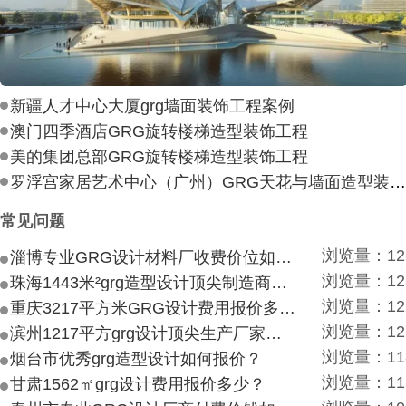
新疆人才中心大厦grg墙面装饰工程案例
澳门四季酒店GRG旋转楼梯造型装饰工程
美的集团总部GRG旋转楼梯造型装饰工程
罗浮宫家居艺术中心（广州）GRG天花与墙面造型装饰工
常见问题
浏览量：12
淄博专业GRG设计材料厂收费价位如何？
浏览量：12
珠海1443米²grg造型设计顶尖制造商付费付费多少？
浏览量：12
重庆3217平方米GRG设计费用报价多少？
浏览量：12
滨州1217平方grg设计顶尖生产厂家价目如何？
浏览量：11
烟台市优秀grg造型设计如何报价？
浏览量：11
甘肃1562㎡grg设计费用报价多少？