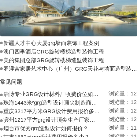
新疆人才中心大厦grg墙面装饰工程案例
澳门四季酒店GRG旋转楼梯造型装饰工程
美的集团总部GRG旋转楼梯造型装饰工程
罗浮宫家居艺术中心（广州）GRG天花与墙面造型装饰工
常见问题
浏览量：12
淄博专业GRG设计材料厂收费价位如何？
浏览量：12
珠海1443米²grg造型设计顶尖制造商付费付费多少？
浏览量：12
重庆3217平方米GRG设计费用报价多少？
浏览量：12
滨州1217平方grg设计顶尖生产厂家价目如何？
浏览量：11
烟台市优秀grg造型设计如何报价？
浏览量：11
甘肃1562㎡grg设计费用报价多少？