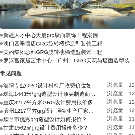
新疆人才中心大厦grg墙面装饰工程案例
澳门四季酒店GRG旋转楼梯造型装饰工程
美的集团总部GRG旋转楼梯造型装饰工程
罗浮宫家居艺术中心（广州）GRG天花与墙面造型装饰工
常见问题
浏览量：12
淄博专业GRG设计材料厂收费价位如何？
浏览量：12
珠海1443米²grg造型设计顶尖制造商付费付费多少？
浏览量：12
重庆3217平方米GRG设计费用报价多少？
浏览量：12
滨州1217平方grg设计顶尖生产厂家价目如何？
浏览量：11
烟台市优秀grg造型设计如何报价？
浏览量：11
甘肃1562㎡grg设计费用报价多少？