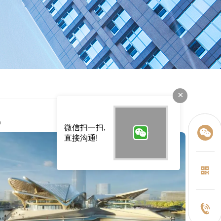
×
讯
微信扫一扫,
直接沟通!