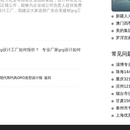
党校大礼堂等知名企业品牌集团，设计种类定位
做到正规公开，能够为企业或公司负责人提供免费
g设计工厂，我建议大家选择广东合美建材grg工
新疆人
澳门四
美的集
罗浮宫
rg设计工厂如何报价？
专业厂家grg设计如何
常见问
淄博专
现代简约风GRG造型设计报
返回
重庆3
滨州12
烟台市
甘肃15
泰州市
上海优