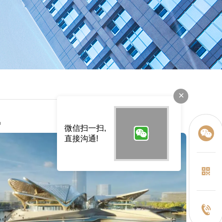
×
讯
微信扫一扫,
直接沟通!