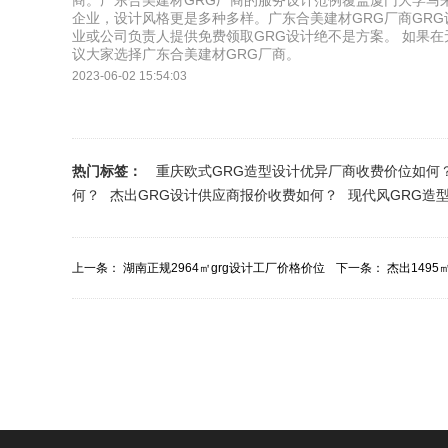
商。广东合美建材GRG厂商的服务设计范例覆盖厦门大学马
企业，设计风格更是多种多样。广东合美建材GRG厂商GR
业或公司负责人提供免费领取GRG设计绝不是方案。 如果在
议大家选择广东合美建材GRG厂商。
2023-06-02 15:54:03
热门标签：
重庆欧式GRG造型设计优异厂商收费价位如何
何？
杰出GRG设计供应商报价收费如何？
现代风GRG造
上一条：
湖南正规2964㎡grg设计工厂价格价位
下一条：
杰出149
多少？
多少？