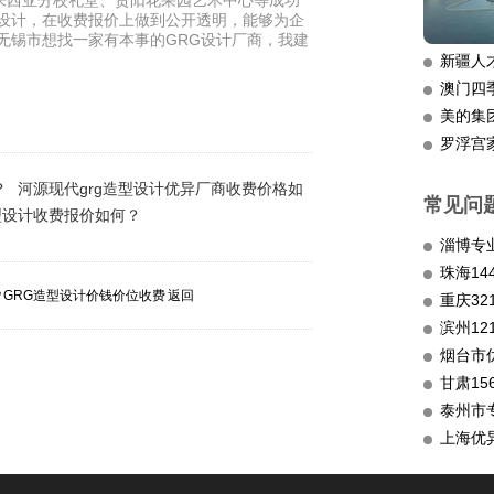
来西亚分校礼堂、贵阳花果园艺术中心等成功
G设计，在收费报价上做到公开透明，能够为企
无锡市想找一家有本事的GRG设计厂商，我建
新疆人
澳门四
美的集
罗浮宫
？
河源现代grg造型设计优异厂商收费价格如
常见问
型设计收费报价如何？
淄博专
5㎡GRG造型设计价钱价位收费
返回
重庆3
滨州12
烟台市
甘肃15
泰州市
上海优