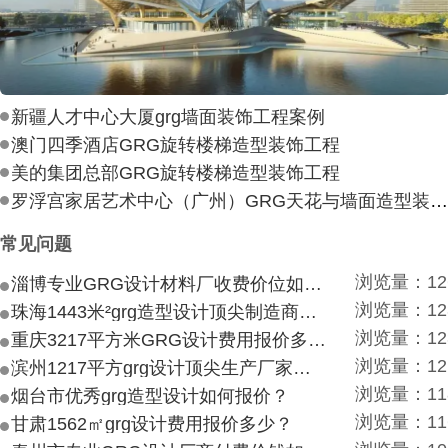
新疆人才中心大厦grg墙面装饰工程案例
澳门四季酒店GRG旋转楼梯造型装饰工程
美的集团总部GRG旋转楼梯造型装饰工程
罗浮宫家居艺术中心（广州）GRG天花与墙面造型装饰工
常见问题
浏览量：12
淄博专业GRG设计材料厂收费价位如何？
浏览量：12
珠海1443米²grg造型设计顶尖制造商付费付费多少？
浏览量：12
重庆3217平方米GRG设计费用报价多少？
浏览量：12
滨州1217平方grg设计顶尖生产厂家价目如何？
浏览量：11
烟台市优秀grg造型设计如何报价？
浏览量：11
甘肃1562㎡grg设计费用报价多少？