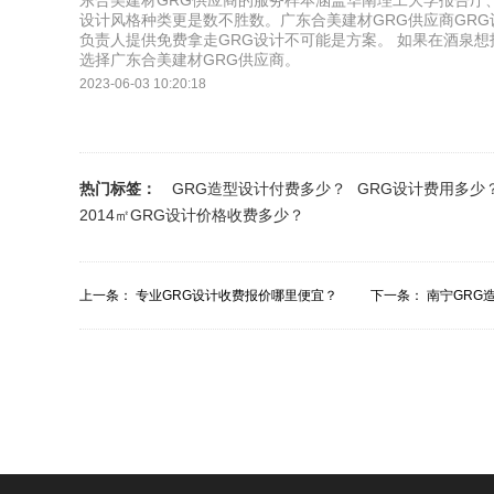
东合美建材GRG供应商的服务样本涵盖华南理工大学报告厅
设计风格种类更是数不胜数。广东合美建材GRG供应商GR
负责人提供免费拿走GRG设计不可能是方案。 如果在酒泉想
选择广东合美建材GRG供应商。
2023-06-03 10:20:18
热门标签：
GRG造型设计付费多少？
GRG设计费用多少
2014㎡GRG设计价格收费多少？
上一条：
专业GRG设计收费报价哪里便宜？
下一条：
南宁GRG
多少？