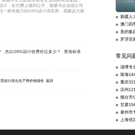
、新疆伊犁大剧院等知名企业品牌商业集团，
G设计，在付费上做到公开，能够为企业或公司
找一家有能力的GRG设计供应商，我建议大家
新疆人
澳门四
美的集
罗浮宫
？
杰出GRG设计收费价位多少？
青海标准
常见问
淄博专
造型设计杰出生产商价钱报价
返回
重庆3
滨州12
烟台市
甘肃15
泰州市
上海优