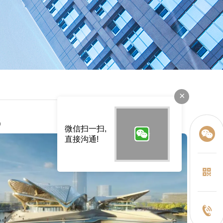
×
讯
微信扫一扫,
直接沟通!