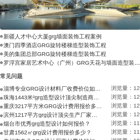
新疆人才中心大厦grg墙面装饰工程案例
澳门四季酒店GRG旋转楼梯造型装饰工程
美的集团总部GRG旋转楼梯造型装饰工程
罗浮宫家居艺术中心（广州）GRG天花与墙面造型装饰工
常见问题
浏览量：12
淄博专业GRG设计材料厂收费价位如何？
浏览量：12
珠海1443米²grg造型设计顶尖制造商付费付费多少？
浏览量：12
重庆3217平方米GRG设计费用报价多少？
浏览量：12
滨州1217平方grg设计顶尖生产厂家价目如何？
浏览量：11
烟台市优秀grg造型设计如何报价？
浏览量：11
甘肃1562㎡grg设计费用报价多少？