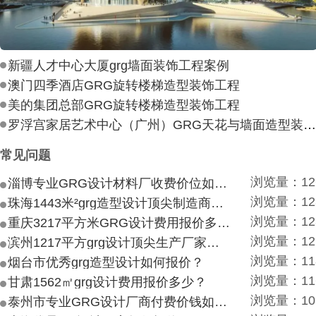
新疆人才中心大厦grg墙面装饰工程案例
澳门四季酒店GRG旋转楼梯造型装饰工程
美的集团总部GRG旋转楼梯造型装饰工程
罗浮宫家居艺术中心（广州）GRG天花与墙面造型装饰工
常见问题
浏览量：12
淄博专业GRG设计材料厂收费价位如何？
浏览量：12
珠海1443米²grg造型设计顶尖制造商付费付费多少？
浏览量：12
重庆3217平方米GRG设计费用报价多少？
浏览量：12
滨州1217平方grg设计顶尖生产厂家价目如何？
浏览量：11
烟台市优秀grg造型设计如何报价？
浏览量：11
甘肃1562㎡grg设计费用报价多少？
浏览量：10
泰州市专业GRG设计厂商付费价钱如何？