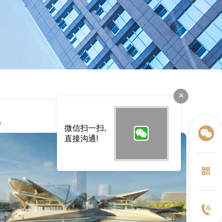
×
讯
微信扫一扫,
直接沟通!