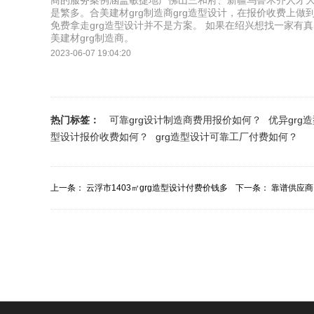
商的服务案例涵盖敏捷地产佛山三和府、新疆乌鲁木齐人才
是繁多。合美建材grg制造商grg造型设计，在报价收费上
免费拿走grg造型设计并不是方案。 如果在绍兴想找一家有真
美建材grg制造商。
2023-06-07 19:04:20
热门标签：
可靠grg设计制造商费用报价如何？
优异grg
型设计报价收费如何？
grg造型设计可靠工厂付费如何？
上一条：
云浮市1403㎡grg造型设计付费价钱多
下一条：
靠谱供应商
少？