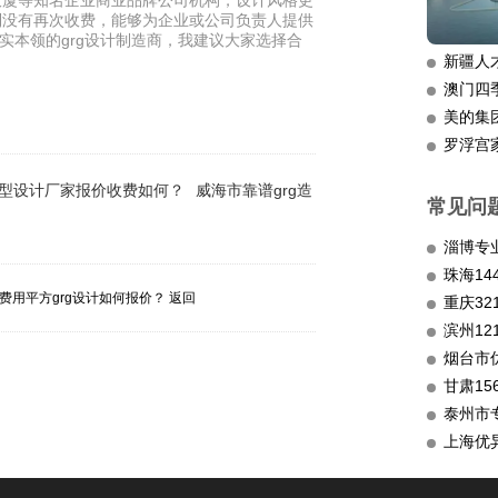
大厦等知名企业商业品牌公司机构，设计风格更
做到没有再次收费，能够为企业或公司负责人提供
实本领的grg设计制造商，我建议大家选择合
新疆人
澳门四
美的集
罗浮宫
造型设计厂家报价收费如何？
威海市靠谱grg造
常见问
淄博专
费用平方grg设计如何报价？
返回
重庆3
滨州12
烟台市
甘肃15
泰州市
上海优