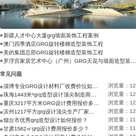
新疆人才中心大厦grg墙面装饰工程案例
澳门四季酒店GRG旋转楼梯造型装饰工程
美的集团总部GRG旋转楼梯造型装饰工程
罗浮宫家居艺术中心（广州）GRG天花与墙面造型装饰工
常见问题
浏览量：12
淄博专业GRG设计材料厂收费价位如何？
浏览量：12
珠海1443米²grg造型设计顶尖制造商付费付费多少？
浏览量：12
重庆3217平方米GRG设计费用报价多少？
浏览量：12
滨州1217平方grg设计顶尖生产厂家价目如何？
浏览量：11
烟台市优秀grg造型设计如何报价？
浏览量：11
甘肃1562㎡grg设计费用报价多少？