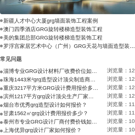
新疆人才中心大厦grg墙面装饰工程案例
澳门四季酒店GRG旋转楼梯造型装饰工程
美的集团总部GRG旋转楼梯造型装饰工程
罗浮宫家居艺术中心（广州）GRG天花与墙面造型装饰工
常见问题
浏览量：12
淄博专业GRG设计材料厂收费价位如何？
浏览量：12
珠海1443米²grg造型设计顶尖制造商付费付费多少？
浏览量：12
重庆3217平方米GRG设计费用报价多少？
浏览量：12
滨州1217平方grg设计顶尖生产厂家价目如何？
浏览量：11
烟台市优秀grg造型设计如何报价？
浏览量：11
甘肃1562㎡grg设计费用报价多少？
浏览量：10
泰州市专业GRG设计厂商付费价钱如何？
浏览量：10
上海优异grg设计厂家如何报价？