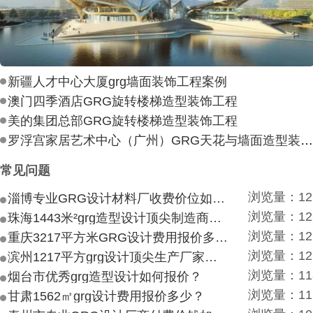
新疆人才中心大厦grg墙面装饰工程案例
澳门四季酒店GRG旋转楼梯造型装饰工程
美的集团总部GRG旋转楼梯造型装饰工程
罗浮宫家居艺术中心（广州）GRG天花与墙面造型装饰工
常见问题
浏览量：12
淄博专业GRG设计材料厂收费价位如何？
浏览量：12
珠海1443米²grg造型设计顶尖制造商付费付费多少？
浏览量：12
重庆3217平方米GRG设计费用报价多少？
浏览量：12
滨州1217平方grg设计顶尖生产厂家价目如何？
浏览量：11
烟台市优秀grg造型设计如何报价？
浏览量：11
甘肃1562㎡grg设计费用报价多少？