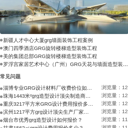
新疆人才中心大厦grg墙面装饰工程案例
澳门四季酒店GRG旋转楼梯造型装饰工程
美的集团总部GRG旋转楼梯造型装饰工程
罗浮宫家居艺术中心（广州）GRG天花与墙面造型装饰工
常见问题
浏览量：12
淄博专业GRG设计材料厂收费价位如何？
浏览量：12
珠海1443米²grg造型设计顶尖制造商付费付费多少？
浏览量：12
重庆3217平方米GRG设计费用报价多少？
浏览量：12
滨州1217平方grg设计顶尖生产厂家价目如何？
浏览量：11
烟台市优秀grg造型设计如何报价？
浏览量：11
甘肃1562㎡grg设计费用报价多少？