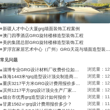
新疆人才中心大厦grg墙面装饰工程案例
澳门四季酒店GRG旋转楼梯造型装饰工程
美的集团总部GRG旋转楼梯造型装饰工程
罗浮宫家居艺术中心（广州）GRG天花与墙面造型装饰工
常见问题
浏览量：12
淄博专业GRG设计材料厂收费价位如何？
浏览量：12
珠海1443米²grg造型设计顶尖制造商付费付费多少？
浏览量：12
重庆3217平方米GRG设计费用报价多少？
浏览量：12
滨州1217平方grg设计顶尖生产厂家价目如何？
浏览量：11
烟台市优秀grg造型设计如何报价？
浏览量：11
甘肃1562㎡grg设计费用报价多少？