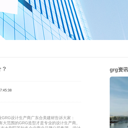
价？
grg资
:45:38
业GRG设计生产商广东合美建材告诉大家：
出有大范围的GRG造型才是专业的设计生产商。