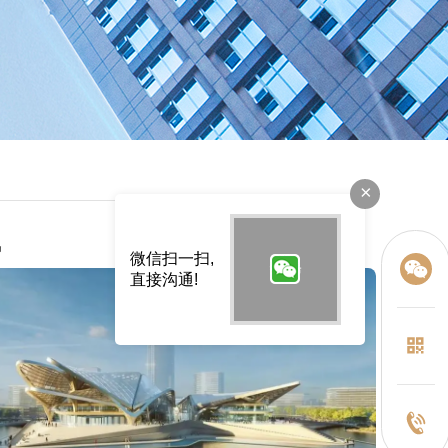
×
讯
微信扫一扫,
直接沟通!