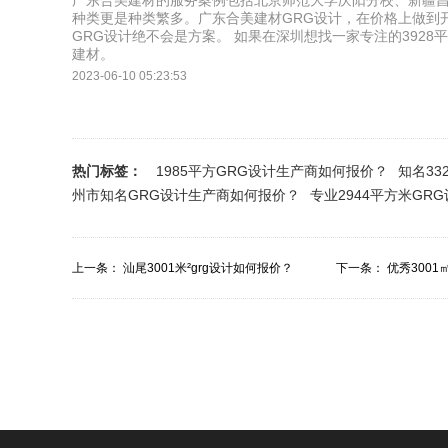
广东合美建材的服务案例包括北京师范大学庆阳分校、新疆
种类更是种类繁多。广东合美建材GRG设计，在价格上做到
GRG设计绝不会是方案。 如果在深圳想找一家专注的3928
建材。
2023-06-10 05:23:53
热门标签：
1985平方GRG设计生产商如何报价？
知名3
州市知名GRG设计生产商如何报价？
专业2944平方米GR
上一条：
汕尾3001米²grg设计如何报价？
下一条：
优秀3001