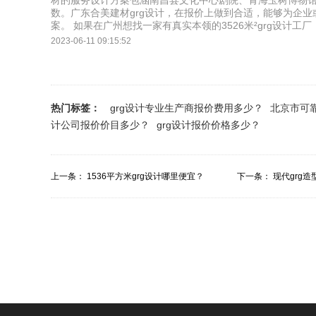
材的服务设计方案包涵南昌县文化中心剧院、青海玉树博物
数。广东合美建材grg设计，在报价上做到合适，能够为企业
案。 如果在广州想找一家有真实本领的3526米²grg设计
2023-06-11 09:15:52
热门标签：
grg设计专业生产商报价费用多少？
北京市可靠
计公司报价价目多少？
grg设计报价价格多少？
上一条：
1536平方米grg设计哪里便宜？
下一条：
现代grg