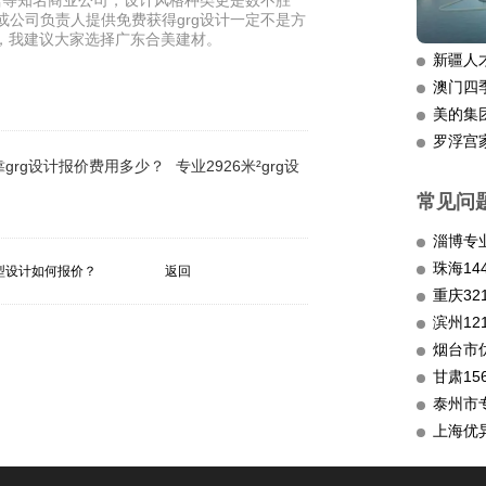
馆等知名商业公司，设计风格种类更是数不胜
或公司负责人提供免费获得grg设计一定不是方
工厂，我建议大家选择广东合美建材。
新疆人
澳门四
美的集
罗浮宫
grg设计报价费用多少？
专业2926米²grg设
常见问
淄博专
造型设计如何报价？
返回
重庆3
滨州12
烟台市
甘肃15
泰州市
上海优