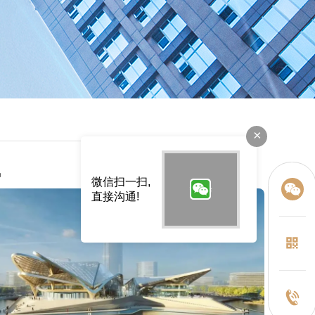
×
讯
微信扫一扫,
直接沟通!