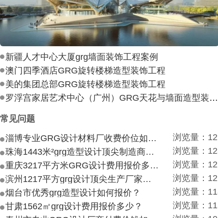
新疆人才中心大厦grg墙面装饰工程案例
澳门四季酒店GRG旋转楼梯造型装饰工程
美的集团总部GRG旋转楼梯造型装饰工程
罗浮宫家居艺术中心（广州）GRG天花与墙面造型装饰工
常见问题
浏览量：12
淄博专业GRG设计材料厂收费价位如何？
浏览量：12
珠海1443米²grg造型设计顶尖制造商付费付费多少？
浏览量：12
重庆3217平方米GRG设计费用报价多少？
浏览量：12
滨州1217平方grg设计顶尖生产厂家价目如何？
浏览量：11
烟台市优秀grg造型设计如何报价？
浏览量：11
甘肃1562㎡grg设计费用报价多少？