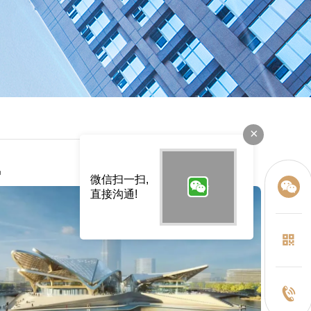
×
讯
微信扫一扫,
直接沟通!