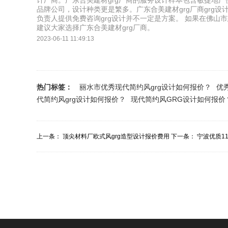
计厂商。广东合美建材grg厂商的服务设计样本包含敏捷地
品牌公司，设计种类更是繁多。广东合美建材grg厂商grg
负责人提供免费咨询grg设计并不一定是方案。 如果在佛山市
建议大家选择广东合美建材grg厂商。
2023-06-11 11:49:13
热门标签：
丽水市优秀现代简约风grg设计如何报价？
优
代简约风grg设计如何报价？
现代简约风GRG设计如何报价
上一条：
顶尖材料厂欧式风grg造型设计报价费用
下一条：
宁波优质1
多少？
哪里便宜？