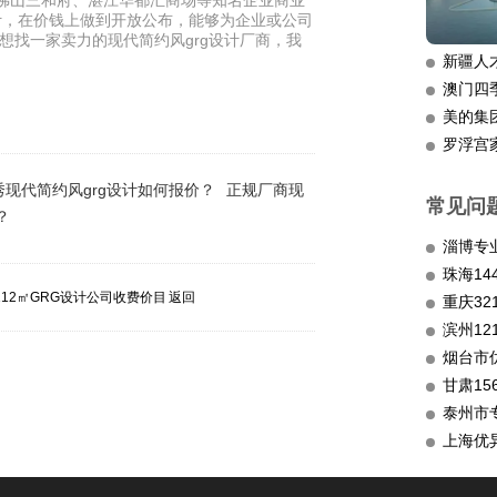
产佛山三和府、湛江华都汇商场等知名企业商业
设计，在价钱上做到开放公布，能够为企业或公司
想找一家卖力的现代简约风grg设计厂商，我
新疆人
澳门四
美的集
罗浮宫
秀现代简约风grg设计如何报价？
正规厂商现
常见问
？
淄博专
112㎡GRG设计公司收费价目
返回
重庆3
滨州12
烟台市
甘肃15
泰州市
上海优