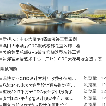
新疆人才中心大厦grg墙面装饰工程案例
澳门四季酒店GRG旋转楼梯造型装饰工程
美的集团总部GRG旋转楼梯造型装饰工程
罗浮宫家居艺术中心（广州）GRG天花与墙面造型装饰工
常见问题
浏览量：12
淄博专业GRG设计材料厂收费价位如何？
浏览量：12
珠海1443米²grg造型设计顶尖制造商付费付费多少？
浏览量：12
重庆3217平方米GRG设计费用报价多少？
浏览量：12
滨州1217平方grg设计顶尖生产厂家价目如何？
浏览量：11
烟台市优秀grg造型设计如何报价？