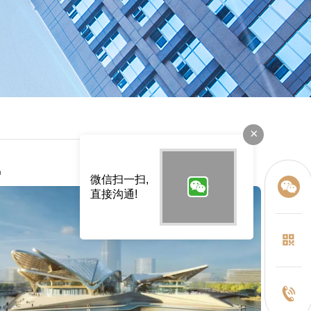
×
讯
微信扫一扫,
直接沟通!