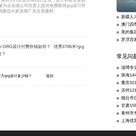
行深圳分行营业部等杰出企业，设计种类更是数
够为企业或公司负责人提供免费获得grg设计并
司，我建议大家选择广东合美建材。
新疆人
澳门四
美的集
罗浮宫
1㎡GRG设计付费价钱如何？
优秀3786米²grg
何？
常见问
淄博专
平方grg设计多少钱？
返回
重庆3
滨州12
烟台市
甘肃15
泰州市
上海优