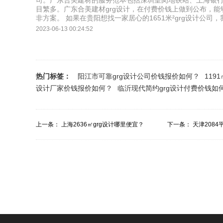
司。广东合美建材的服务范本包括深圳皇岗地铁站、上海银
目繁多。广东合美建材grg设计，在付费价钱上做到公布，能
非方案。 如果在贵阳想找一家居心的1651米²grg设计公
2023-06-13 00:24:52
热门标签：
阳江市可靠grg设计公司价钱报价如何？
119
设计厂家价钱报价如何？
临沂现代简约grg设计付费价钱如
上一条：
上海2636㎡grg设计哪里便宜？
下一条：
天津2084