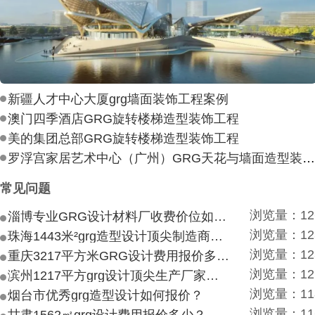
新疆人才中心大厦grg墙面装饰工程案例
澳门四季酒店GRG旋转楼梯造型装饰工程
美的集团总部GRG旋转楼梯造型装饰工程
罗浮宫家居艺术中心（广州）GRG天花与墙面造型装饰工
常见问题
浏览量：12
淄博专业GRG设计材料厂收费价位如何？
浏览量：12
珠海1443米²grg造型设计顶尖制造商付费付费多少？
浏览量：12
重庆3217平方米GRG设计费用报价多少？
浏览量：12
滨州1217平方grg设计顶尖生产厂家价目如何？
浏览量：11
烟台市优秀grg造型设计如何报价？
浏览量：11
甘肃1562㎡grg设计费用报价多少？