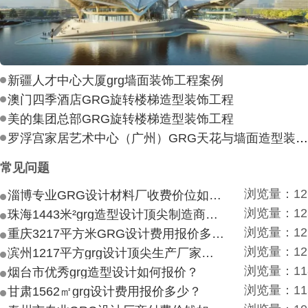
新疆人才中心大厦grg墙面装饰工程案例
澳门四季酒店GRG旋转楼梯造型装饰工程
美的集团总部GRG旋转楼梯造型装饰工程
罗浮宫家居艺术中心（广州）GRG天花与墙面造型装饰工
常见问题
浏览量：12
淄博专业GRG设计材料厂收费价位如何？
浏览量：12
珠海1443米²grg造型设计顶尖制造商付费付费多少？
浏览量：12
重庆3217平方米GRG设计费用报价多少？
浏览量：12
滨州1217平方grg设计顶尖生产厂家价目如何？
浏览量：11
烟台市优秀grg造型设计如何报价？
浏览量：11
甘肃1562㎡grg设计费用报价多少？