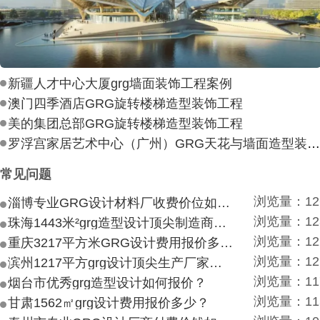
新疆人才中心大厦grg墙面装饰工程案例
澳门四季酒店GRG旋转楼梯造型装饰工程
美的集团总部GRG旋转楼梯造型装饰工程
罗浮宫家居艺术中心（广州）GRG天花与墙面造型装饰工
常见问题
浏览量：12
淄博专业GRG设计材料厂收费价位如何？
浏览量：12
珠海1443米²grg造型设计顶尖制造商付费付费多少？
浏览量：12
重庆3217平方米GRG设计费用报价多少？
浏览量：12
滨州1217平方grg设计顶尖生产厂家价目如何？
浏览量：11
烟台市优秀grg造型设计如何报价？
浏览量：11
甘肃1562㎡grg设计费用报价多少？