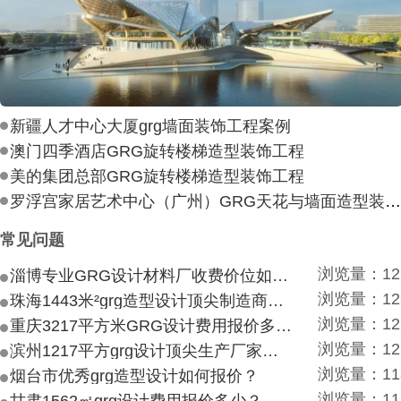
新疆人才中心大厦grg墙面装饰工程案例
澳门四季酒店GRG旋转楼梯造型装饰工程
美的集团总部GRG旋转楼梯造型装饰工程
罗浮宫家居艺术中心（广州）GRG天花与墙面造型装饰工
常见问题
浏览量：12
淄博专业GRG设计材料厂收费价位如何？
浏览量：12
珠海1443米²grg造型设计顶尖制造商付费付费多少？
浏览量：12
重庆3217平方米GRG设计费用报价多少？
浏览量：12
滨州1217平方grg设计顶尖生产厂家价目如何？
浏览量：11
烟台市优秀grg造型设计如何报价？
浏览量：11
甘肃1562㎡grg设计费用报价多少？