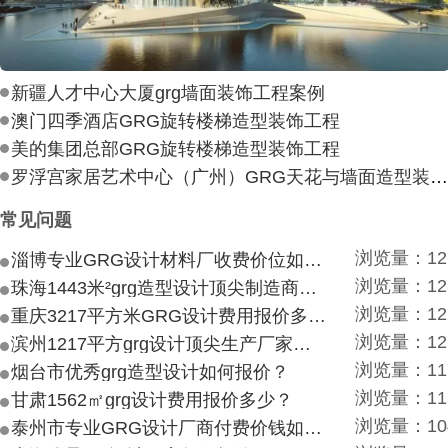
新疆人才中心大厦grg墙面装饰工程案例
澳门四季酒店GRG旋转楼梯造型装饰工程
美的集团总部GRG旋转楼梯造型装饰工程
罗浮宫家居艺术中心（广州）GRG天花与墙面造型装饰工
常见问题
浏览量：12
淄博专业GRG设计材料厂收费价位如何？
浏览量：12
珠海1443米²grg造型设计顶尖制造商付费付费多少？
浏览量：12
重庆3217平方米GRG设计费用报价多少？
浏览量：12
滨州1217平方grg设计顶尖生产厂家价目如何？
浏览量：11
烟台市优秀grg造型设计如何报价？
浏览量：11
甘肃1562㎡grg设计费用报价多少？
浏览量：10
泰州市专业GRG设计厂商付费价钱如何？