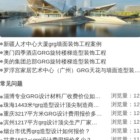
新疆人才中心大厦grg墙面装饰工程案例
澳门四季酒店GRG旋转楼梯造型装饰工程
美的集团总部GRG旋转楼梯造型装饰工程
罗浮宫家居艺术中心（广州）GRG天花与墙面造型装饰工
常见问题
浏览量：12
淄博专业GRG设计材料厂收费价位如何？
浏览量：12
珠海1443米²grg造型设计顶尖制造商付费付费多少？
浏览量：12
重庆3217平方米GRG设计费用报价多少？
浏览量：12
滨州1217平方grg设计顶尖生产厂家价目如何？
浏览量：11
烟台市优秀grg造型设计如何报价？
浏览量：11
甘肃1562㎡grg设计费用报价多少？