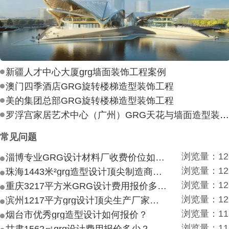
新疆人才中心大厦grg墙面装饰工程案例
澳门四季酒店GRG旋转楼梯造型装饰工程
美的集团总部GRG旋转楼梯造型装饰工程
罗浮宫家居艺术中心（广州）GRG天花与墙面造型装饰工
常见问题
浏览量：12
淄博专业GRG设计材料厂收费价位如何？
浏览量：12
珠海1443米²grg造型设计顶尖制造商付费付费多少？
浏览量：12
重庆3217平方米GRG设计费用报价多少？
浏览量：12
滨州1217平方grg设计顶尖生产厂家价目如何？
浏览量：11
烟台市优秀grg造型设计如何报价？
浏览量：11
甘肃1562㎡grg设计费用报价多少？