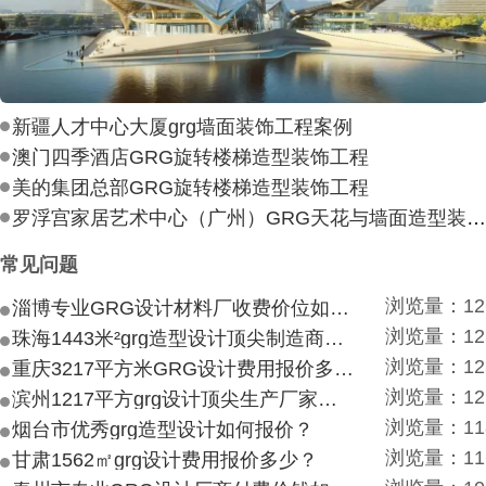
新疆人才中心大厦grg墙面装饰工程案例
澳门四季酒店GRG旋转楼梯造型装饰工程
美的集团总部GRG旋转楼梯造型装饰工程
罗浮宫家居艺术中心（广州）GRG天花与墙面造型装饰工
常见问题
浏览量：12
淄博专业GRG设计材料厂收费价位如何？
浏览量：12
珠海1443米²grg造型设计顶尖制造商付费付费多少？
浏览量：12
重庆3217平方米GRG设计费用报价多少？
浏览量：12
滨州1217平方grg设计顶尖生产厂家价目如何？
浏览量：11
烟台市优秀grg造型设计如何报价？
浏览量：11
甘肃1562㎡grg设计费用报价多少？