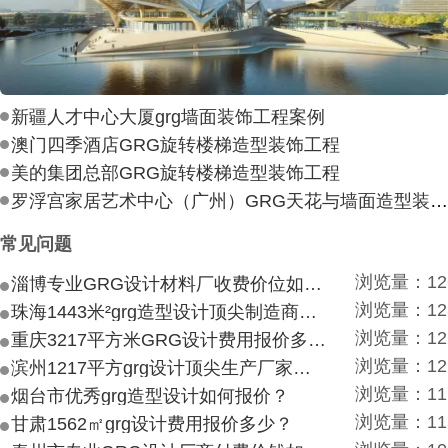
新疆人才中心大厦grg墙面装饰工程案例
澳门四季酒店GRG旋转楼梯造型装饰工程
美的集团总部GRG旋转楼梯造型装饰工程
罗浮宫家居艺术中心（广州）GRG天花与墙面造型装饰工
常见问题
浏览量：12
淄博专业GRG设计材料厂收费价位如何？
浏览量：12
珠海1443米²grg造型设计顶尖制造商付费付费多少？
浏览量：12
重庆3217平方米GRG设计费用报价多少？
浏览量：12
滨州1217平方grg设计顶尖生产厂家价目如何？
浏览量：11
烟台市优秀grg造型设计如何报价？
浏览量：11
甘肃1562㎡grg设计费用报价多少？